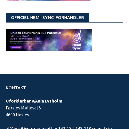
OFFICIEL HEMI-SYNC-FORHANDLER
KONTAKT
Uforklarbar v/Anja Lysholm
Førslev Møllevej 5
4690 Haslev
al@positive-gray-panther.142-132-143-218.cpanel.site