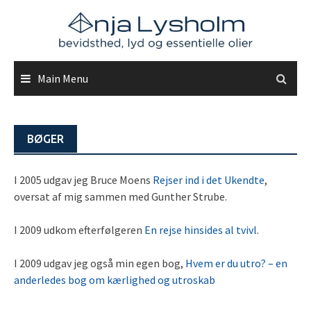
Skip
to
content
Main Menu
BØGER
I 2005 udgav jeg Bruce Moens
Rejser ind i det Ukendte
,
oversat af mig sammen med Gunther Strube.
I 2009 udkom efterfølgeren
En rejse hinsides al tvivl
.
I 2009 udgav jeg også min egen bog,
Hvem er du utro? – en
anderledes bog om kærlighed og utroskab