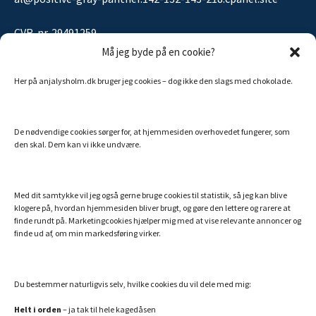
CVR-nr. 29491259
Må jeg byde på en cookie?
Her på anjalysholm.dk bruger jeg cookies – dog ikke den slags med chokolade.
Sitemap
De nødvendige cookies sørger for, at hjemmesiden overhovedet fungerer, som
MINE ANDRE SIDER
den skal. Dem kan vi ikke undvære.
Billigt Speak
Efterlivet.dk
Med dit samtykke vil jeg også gerne bruge cookies til statistik, så jeg kan blive
klogere på, hvordan hjemmesiden bliver brugt, og gøre den lettere og rarere at
Essentielle olier fra doTERRA
finde rundt på. Marketingcookies hjælper mig med at vise relevante annoncer og
finde ud af, om min markedsføring virker.
Hemi-Sync – din danske guide
Min bog: Hvem er du utro?
Verdens bedste collagenpulver med NMN og resveratrol
Du bestemmer naturligvis selv, hvilke cookies du vil dele med mig:
Helt i orden
– ja tak til hele kagedåsen