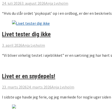
24. juli 2026
3. august 2026
Anja Lysholm
“Hvis du slår ordet ‘psykopat’ op i en ordbog, er der en beskrivels
Livet tester dig ikke
3. april 2026
Anja Lysholm
“Vi bliver virkelig testet i øjeblikket” er en sætning jeg har hørt 
Livet er en snydepels!
23. marts 2026
24. marts 2026
Anja Lysholm
I sidste uge havde jeg ferie, og jeg mærkede for nogle uger side