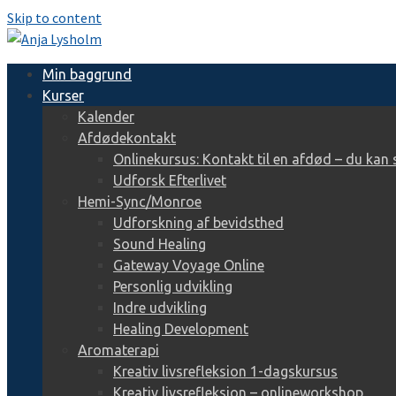
Skip to content
Min baggrund
Kurser
Kalender
Afdødekontakt
Onlinekursus: Kontakt til en afdød – du kan 
Udforsk Efterlivet
Hemi-Sync/Monroe
Udforskning af bevidsthed
Sound Healing
Gateway Voyage Online
Personlig udvikling
Indre udvikling
Healing Development
Aromaterapi
Kreativ livsrefleksion 1-dagskursus
Kreativ livsrefleksion – onlineworkshop