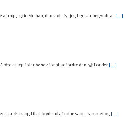
e af mig,” grinede han, den søde fyr jeg lige var begyndt at
[…]
så ofte at jeg føler behov for at udfordre den. 😉 For der
[…]
n en stærk trang til at bryde ud af mine vante rammer og
[…]