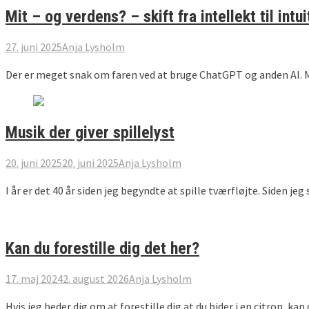
Mit – og verdens? – skift fra intellekt til intui
27. juni 2025
Anja Lysholm
Der er meget snak om faren ved at bruge ChatGPT og anden AI. Me
Musik der giver spillelyst
20. juni 2025
20. juni 2025
Anja Lysholm
I år er det 40 år siden jeg begyndte at spille tværfløjte. Siden 
Kan du forestille dig det her?
17. maj 2024
2. august 2026
Anja Lysholm
Hvis jeg beder dig om at forestille dig at du bider i en citron, ka