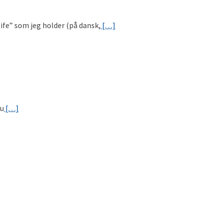
ife” som jeg holder (på dansk,
[…]
du
[…]