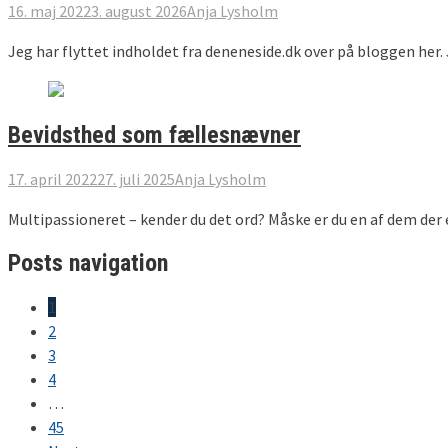
16. maj 2022
3. august 2026
Anja Lysholm
Jeg har flyttet indholdet fra deneneside.dk over på bloggen her
Bevidsthed som fællesnævner
17. april 2022
27. juli 2025
Anja Lysholm
Multipassioneret – kender du det ord? Måske er du en af dem der e
Posts navigation
1
2
3
4
…
45