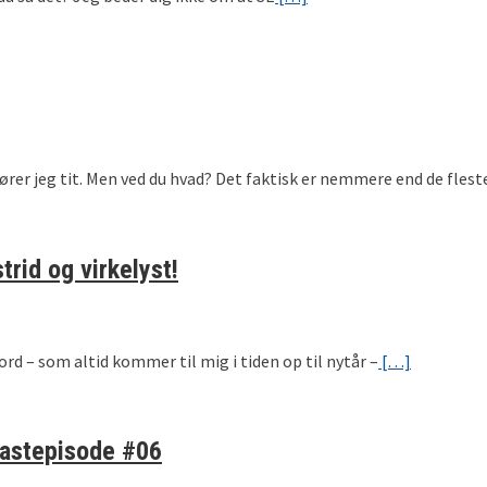
hører jeg tit. Men ved du hvad? Det faktisk er nemmere end de flest
trid og virkelyst!
ord – som altid kommer til mig i tiden op til nytår –
[…]
castepisode #06