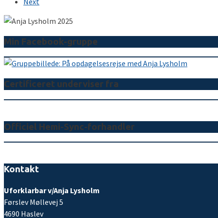
Next
Min Facebook-gruppe
Certificeret underviser fra
Officiel Hemi-Sync-forhandler
Kontakt
Uforklarbar v/Anja Lysholm
Førslev Møllevej 5
4690 Haslev