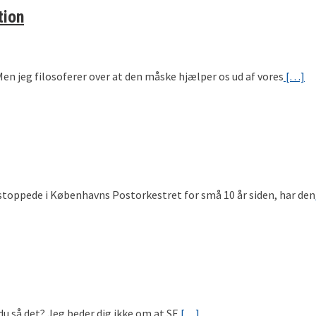
tion
n jeg filosoferer over at den måske hjælper os ud af vores
[…]
jeg stoppede i Københavns Postorkestret for små 10 år siden, har den
n du så det? Jeg beder dig ikke om at SE
[…]