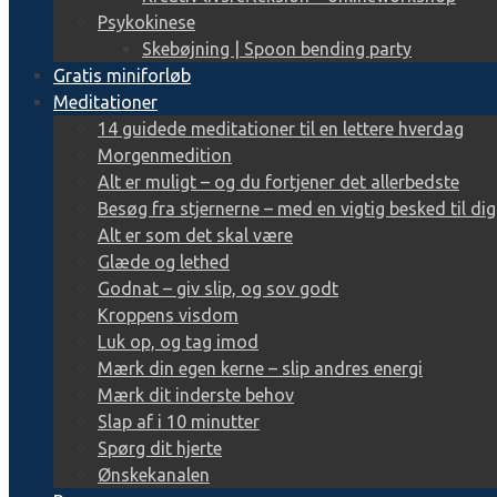
Psykokinese
Skebøjning | Spoon bending party
Gratis miniforløb
Meditationer
14 guidede meditationer til en lettere hverdag
Morgenmedition
Alt er muligt – og du fortjener det allerbedste
Besøg fra stjernerne – med en vigtig besked til dig
Alt er som det skal være
Glæde og lethed
Godnat – giv slip, og sov godt
Kroppens visdom
Luk op, og tag imod
Mærk din egen kerne – slip andres energi
Mærk dit inderste behov
Slap af i 10 minutter
Spørg dit hjerte
Ønskekanalen