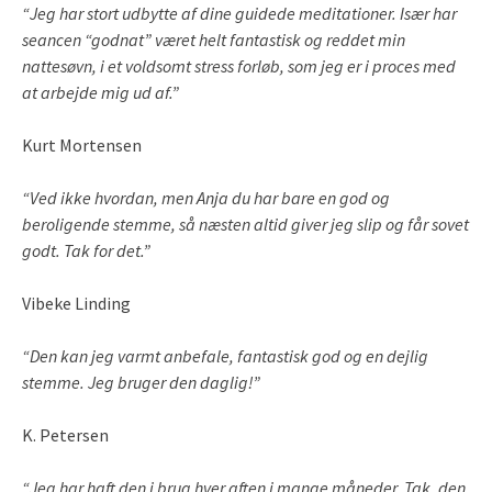
“Jeg har stort udbytte af dine guidede meditationer. Især har
seancen “godnat” været helt fantastisk og reddet min
nattesøvn, i et voldsomt stress forløb, som jeg er i proces med
at arbejde mig ud af.”
Kurt Mortensen
“Ved ikke hvordan, men Anja du har bare en god og
beroligende stemme, så næsten altid giver jeg slip og får sovet
godt. Tak for det.”
Vibeke Linding
“Den kan jeg varmt anbefale, fantastisk god og en dejlig
stemme. Jeg bruger den daglig!”
K. Petersen
“Jeg har haft den i brug hver aften i mange måneder. Tak, den