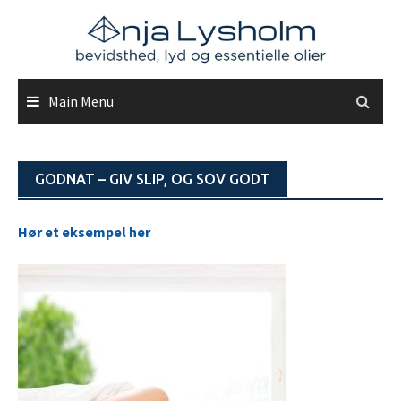
Skip
to
content
Main Menu
GODNAT – GIV SLIP, OG SOV GODT
Hør et eksempel her