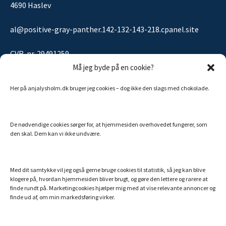
4690 Haslev
al@positive-gray-panther.142-132-143-218.cpanel.site
CVR-nr. 29491259
Må jeg byde på en cookie?
Her på anjalysholm.dk bruger jeg cookies – dog ikke den slags med chokolade.
Sitemap
De nødvendige cookies sørger for, at hjemmesiden overhovedet fungerer, som
MINE ANDRE SIDER
den skal. Dem kan vi ikke undvære.
Billigt Speak
Efterlivet.dk
Med dit samtykke vil jeg også gerne bruge cookies til statistik, så jeg kan blive
klogere på, hvordan hjemmesiden bliver brugt, og gøre den lettere og rarere at
Essentielle olier fra doTERRA
finde rundt på. Marketingcookies hjælper mig med at vise relevante annoncer og
finde ud af, om min markedsføring virker.
Hemi-Sync – din danske guide
Min bog: Hvem er du utro?