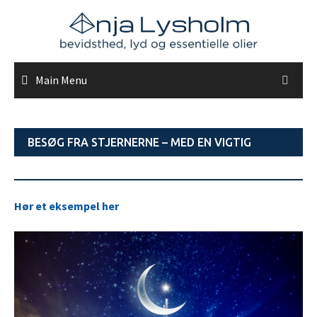
Skip
to
content
Main Menu
BESØG FRA STJERNERNE – MED EN VIGTIG
BESKED TIL DIG
Hør et eksempel her