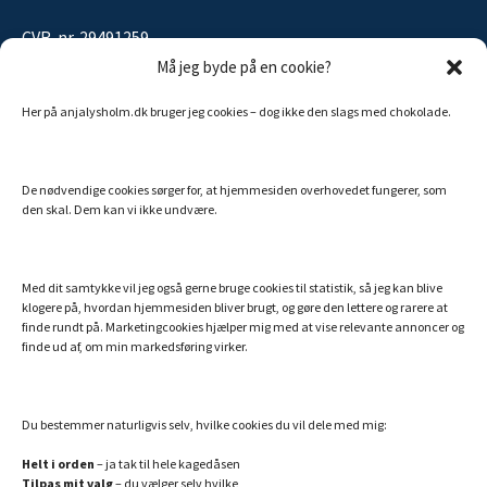
CVR-nr. 29491259
Må jeg byde på en cookie?
Her på anjalysholm.dk bruger jeg cookies – dog ikke den slags med chokolade.
Sitemap
De nødvendige cookies sørger for, at hjemmesiden overhovedet fungerer, som
MINE ANDRE SIDER
den skal. Dem kan vi ikke undvære.
Billigt Speak
Efterlivet.dk
Med dit samtykke vil jeg også gerne bruge cookies til statistik, så jeg kan blive
klogere på, hvordan hjemmesiden bliver brugt, og gøre den lettere og rarere at
Essentielle olier fra doTERRA
finde rundt på. Marketingcookies hjælper mig med at vise relevante annoncer og
finde ud af, om min markedsføring virker.
Hemi-Sync – din danske guide
Min bog: Hvem er du utro?
Verdens bedste collagenpulver med NMN og resveratrol
Du bestemmer naturligvis selv, hvilke cookies du vil dele med mig:
Helt i orden
– ja tak til hele kagedåsen
Tilpas mit valg
– du vælger selv hvilke
SAMARBEJDSPARTNERE JEG ANBEFALER