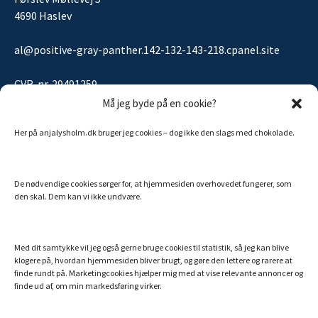
4690 Haslev
al@positive-gray-panther.142-132-143-218.cpanel.site
CVR-nr. 29491259
Må jeg byde på en cookie?
Her på anjalysholm.dk bruger jeg cookies – dog ikke den slags med chokolade.
Sitemap
De nødvendige cookies sørger for, at hjemmesiden overhovedet fungerer, som
MINE ANDRE SIDER
den skal. Dem kan vi ikke undvære.
Billigt Speak
Efterlivet.dk
Med dit samtykke vil jeg også gerne bruge cookies til statistik, så jeg kan blive
klogere på, hvordan hjemmesiden bliver brugt, og gøre den lettere og rarere at
Essentielle olier fra doTERRA
finde rundt på. Marketingcookies hjælper mig med at vise relevante annoncer og
finde ud af, om min markedsføring virker.
Hemi-Sync – din danske guide
Min bog: Hvem er du utro?