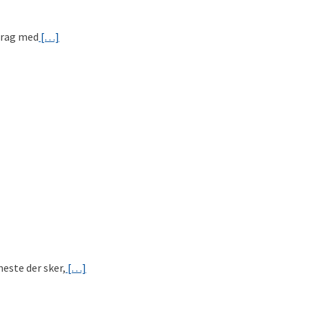
edrag med
[…]
neste der sker,
[…]