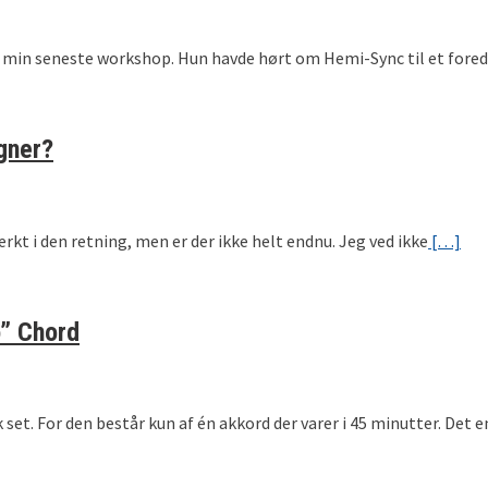
 på min seneste workshop. Hun havde hørt om Hemi-Sync til et for
gner?
rkt i den retning, men er der ikke helt endnu. Jeg ved ikke
[…]
o” Chord
set. For den består kun af én akkord der varer i 45 minutter. Det e