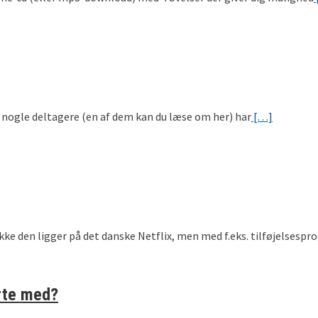
m nogle deltagere (en af dem kan du læse om her) har
[…]
r ikke den ligger på det danske Netflix, men med f.eks. tilføjels
arte med?