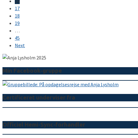
16
17
18
19
…
45
Next
Min Facebook-gruppe
Certificeret underviser fra
Officiel Hemi-Sync-forhandler