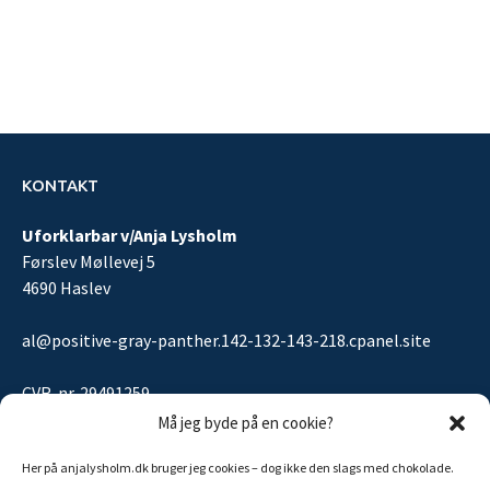
KONTAKT
Uforklarbar v/Anja Lysholm
Førslev Møllevej 5
4690 Haslev
al@positive-gray-panther.142-132-143-218.cpanel.site
CVR-nr. 29491259
Må jeg byde på en cookie?
Her på anjalysholm.dk bruger jeg cookies – dog ikke den slags med chokolade.