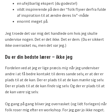
en ufejlbarlig ekspert (du godeste!)
vildt inspirerende på den der “folk flyver derfra fulde
af inspiration til at ændre deres liv”-måde
enormt meget på.
Jeg troede det var mig det handlede om hvis jeg skulle
undervise nogen. Det er det ikke. Det er dem. (Du er sikkert
ikke overrasket nu, men det var jeg.)
Du er din bedste lærer – ikke jeg
Fordelen ved at jeg er lige præcis
mig
når jeg underviser
andre i at få bedre kontakt til deres sande selv, er at der er
plads til at de kan. Der er plads til at de kan
mærke
sig selv.
Der er plads til at de kan
finde
sig selv. Og der er plads til at
de kan
være
sig selv.
Og gang på gang bliver jeg overrasket (og lidt forlegen) når
folk roser mig efter en workshop. For jeg gør jo ikke noget.