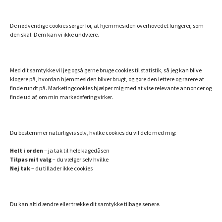
Sitemap
De nødvendige cookies sørger for, at hjemmesiden overhovedet fungerer, som
MINE ANDRE SIDER
den skal. Dem kan vi ikke undvære.
Billigt Speak
Efterlivet.dk
Med dit samtykke vil jeg også gerne bruge cookies til statistik, så jeg kan blive
klogere på, hvordan hjemmesiden bliver brugt, og gøre den lettere og rarere at
Essentielle olier fra doTERRA
finde rundt på. Marketingcookies hjælper mig med at vise relevante annoncer og
finde ud af, om min markedsføring virker.
Hemi-Sync – din danske guide
Min bog: Hvem er du utro?
Verdens bedste collagenpulver med NMN og resveratrol
Du bestemmer naturligvis selv, hvilke cookies du vil dele med mig:
Helt i orden
– ja tak til hele kagedåsen
Tilpas mit valg
– du vælger selv hvilke
SAMARBEJDSPARTNERE JEG ANBEFALER
Nej tak
– du tillader ikke cookies
Danmarks bedste astrolog
Lej en bogholder
Du kan altid ændre eller trække dit samtykke tilbage senere.
Lækre malerier af Birgitte Gyrd