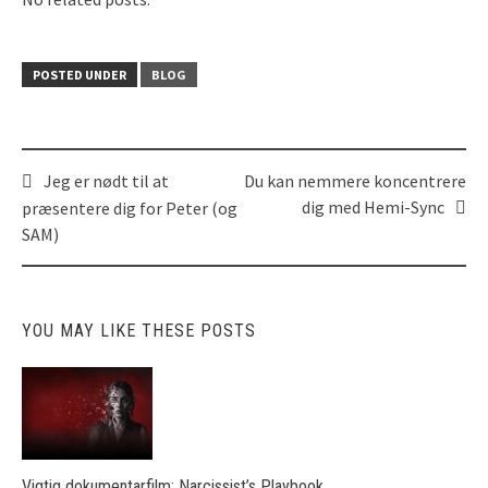
POSTED UNDER
BLOG
Jeg er nødt til at
Du kan nemmere koncentrere
Post
dig med Hemi-Sync
præsentere dig for Peter (og
navigation
SAM)
YOU MAY LIKE THESE POSTS
Vigtig dokumentarfilm: Narcissist’s Playbook