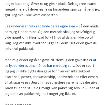
Jeg er bare mig. Giver ro og giver plads. Deltagerne svarer
meget mere på deres egne og hinandens spørgsmål end jeg
gør. Jeg skal ikke være eksperten.
Jeg underviser folk i at finde deres egne svar
– på den måde
som jeg finder mine. Og den metode skal jeg selvfølgelig
vide noget om. Men hvad folk får ud af den, er ikke op til
mig. Jeg ved ikke hvad der ligger til dem. Det er en gave de
selv skal pakke ud.
Men mig er der også en gave til. Nemlig den gave det er
at
se lyset i deres øjne når de har mødt sig selv
. Det er stort.
Og jeg vil ikke bytte den gave for hverken intellektuel
skarphed, power, showmanship, udadvendthed eller evnen
til at sparke røv. Jeg vil meget hellere være hende der giver
plads til at de stille og roligt kan pakke sig selv ud – uden at
jeg behøver pakke mig ind i noget jeg ikke er.
No related posts.