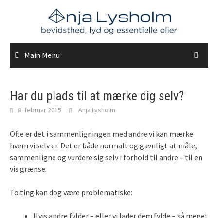
Skip
to
content
Main Menu
Har du plads til at mærke dig selv?
8. februar 2015
Anja Lysholm
Ofte er det i sammenligningen med andre vi kan mærke
hvem vi selv er. Det er både normalt og gavnligt at måle,
sammenligne og vurdere sig selv i forhold til andre – til en
vis grænse.
To ting kan dog være problematiske:
Hvis andre fylder – eller vi lader dem fylde – så meget