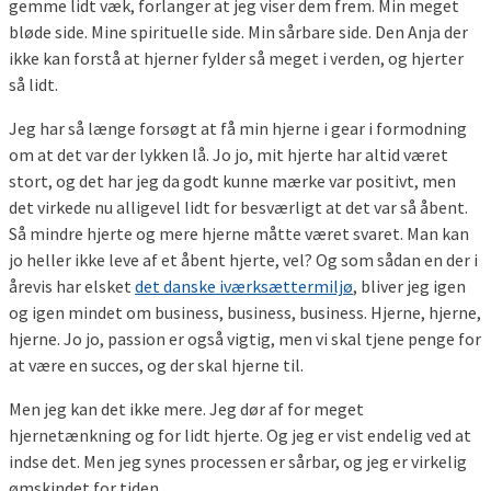
gemme lidt væk, forlanger at jeg viser dem frem. Min meget
bløde side. Mine spirituelle side. Min sårbare side. Den Anja der
ikke kan forstå at hjerner fylder så meget i verden, og hjerter
så lidt.
Jeg har så længe forsøgt at få min hjerne i gear i formodning
om at det var der lykken lå. Jo jo, mit hjerte har altid været
stort, og det har jeg da godt kunne mærke var positivt, men
det virkede nu alligevel lidt for besværligt at det var så åbent.
Så mindre hjerte og mere hjerne måtte været svaret. Man kan
jo heller ikke leve af et åbent hjerte, vel? Og som sådan en der i
årevis har elsket
det danske iværksættermiljø
, bliver jeg igen
og igen mindet om business, business, business. Hjerne, hjerne,
hjerne. Jo jo, passion er også vigtig, men vi skal tjene penge for
at være en succes, og der skal hjerne til.
Men jeg kan det ikke mere. Jeg dør af for meget
hjernetænkning og for lidt hjerte. Og jeg er vist endelig ved at
indse det. Men jeg synes processen er sårbar, og jeg er virkelig
ømskindet for tiden.