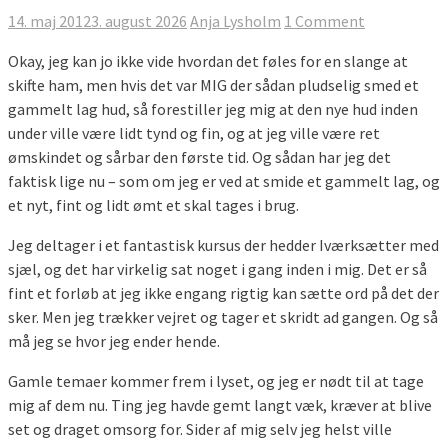
14. maj 2012
3. august 2026
Anja Lysholm
1 Comment
Okay, jeg kan jo ikke vide hvordan det føles for en slange at
skifte ham, men hvis det var MIG der sådan pludselig smed et
gammelt lag hud, så forestiller jeg mig at den nye hud inden
under ville være lidt tynd og fin, og at jeg ville være ret
ømskindet og sårbar den første tid. Og sådan har jeg det
faktisk lige nu – som om jeg er ved at smide et gammelt lag, og
et nyt, fint og lidt ømt et skal tages i brug.
Jeg deltager i et fantastisk kursus der hedder Iværksætter med
sjæl, og det har virkelig sat noget i gang inden i mig. Det er så
fint et forløb at jeg ikke engang rigtig kan sætte ord på det der
sker. Men jeg trækker vejret og tager et skridt ad gangen. Og så
må jeg se hvor jeg ender hende.
Gamle temaer kommer frem i lyset, og jeg er nødt til at tage
mig af dem nu. Ting jeg havde gemt langt væk, kræver at blive
set og draget omsorg for. Sider af mig selv jeg helst ville