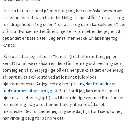
Hvis du har læst med på min blog før, har du måske bemærket
at der under mit navn hvor der tidligere har stået “forfatter og
foredragsholder” og siden “forfatter og utroskabsekspert”, der
står nu “kvinde med et åbent hjerte” – for det er det jeg er. Alt
det andet er bare titler. Jeg er et menneske. En åbenhjertig
kvinde.
På trods af at jeg ellers er “kendt” (i det lille omfang jeg er
kendt) for at være sådan en der står frem og står ved mig selv
som jeg er, så synes jeg lige på det her punkt at det er uendelig
sårbart nu at skulle stå ved at jeg er et fuldblods
hjertemenneske. At jeg ved og tror på
ting der for andre er
fuldkommen ulogisk og gak
. Bare fordi jeg kan mærke inde i
hjertet at det er rigtigt (tak til min dejlige veninde Kira for den
formulering). Og at det er helt okay at være sådan et
menneske. Det fortæller jeg mig selv dagligt for tiden, for jeg
har virkelig brug for at høre det.