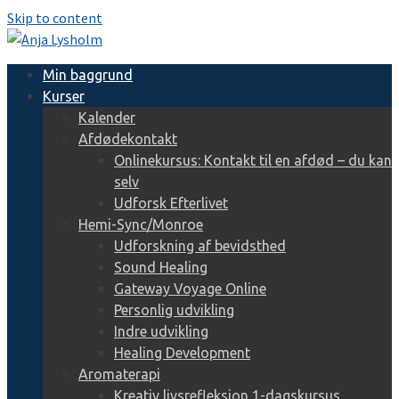
Skip to content
Min baggrund
Kurser
Kalender
Afdødekontakt
Onlinekursus: Kontakt til en afdød – du kan
selv
Udforsk Efterlivet
Hemi-Sync/Monroe
Udforskning af bevidsthed
Sound Healing
Gateway Voyage Online
Personlig udvikling
Indre udvikling
Healing Development
Aromaterapi
Kreativ livsrefleksion 1-dagskursus