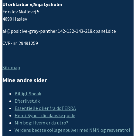
Uforklarbar v/Anja Lysholm
Førslev Møllevej 5
4690 Haslev
al@positive-gray-panther.142-132-143-218.cpanel.site
CVR-nr. 29491259
Sitemap
Mine andre sider
Billigt Speak
Efterlivet.dk
Essentielle olier fra doTERRA
Hemi-Sync – din danske guide
Min bog: Hvem er du utro?
Verdens bedste collagenpulver med NMN og resveratrol