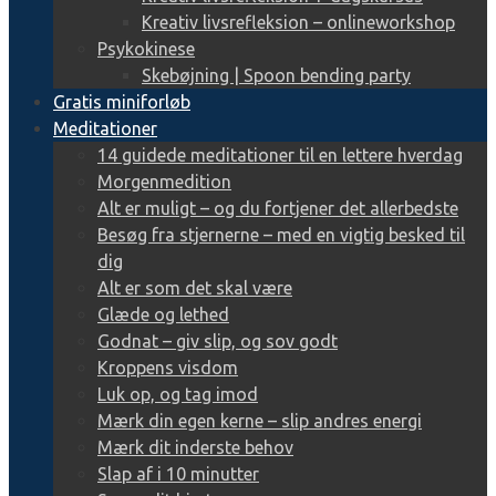
Kreativ livsrefleksion – onlineworkshop
Psykokinese
Skebøjning | Spoon bending party
Gratis miniforløb
Meditationer
14 guidede meditationer til en lettere hverdag
Morgenmedition
Alt er muligt – og du fortjener det allerbedste
Besøg fra stjernerne – med en vigtig besked til
dig
Alt er som det skal være
Glæde og lethed
Godnat – giv slip, og sov godt
Kroppens visdom
Luk op, og tag imod
Mærk din egen kerne – slip andres energi
Mærk dit inderste behov
Slap af i 10 minutter