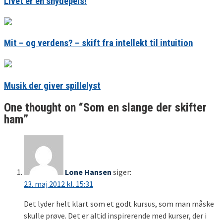
Livet er en snydepels!
Mit – og verdens? – skift fra intellekt til intuition
Musik der giver spillelyst
One thought on “
Som en slange der skifter
ham
”
Lone Hansen
siger:
23. maj 2012 kl. 15:31
Det lyder helt klart som et godt kursus, som man måske
skulle prøve. Det er altid inspirerende med kurser, der i