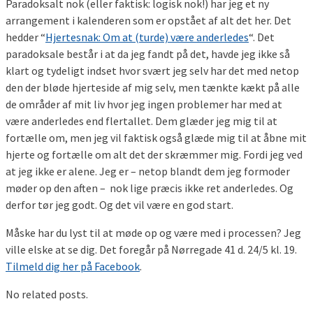
Paradoksalt nok (eller faktisk: logisk nok!) har jeg et ny
arrangement i kalenderen som er opstået af alt det her. Det
hedder “
Hjertesnak: Om at (turde) være anderledes
“. Det
paradoksale består i at da jeg fandt på det, havde jeg ikke så
klart og tydeligt indset hvor svært jeg selv har det med netop
den der bløde hjerteside af mig selv, men tænkte kækt på alle
de områder af mit liv hvor jeg ingen problemer har med at
være anderledes end flertallet. Dem glæder jeg mig til at
fortælle om, men jeg vil faktisk også glæde mig til at åbne mit
hjerte og fortælle om alt det der skræmmer mig. Fordi jeg ved
at jeg ikke er alene. Jeg er – netop blandt dem jeg formoder
møder op den aften – nok lige præcis ikke ret anderledes. Og
derfor tør jeg godt. Og det vil være en god start.
Måske har du lyst til at møde op og være med i processen? Jeg
ville elske at se dig. Det foregår på Nørregade 41 d. 24/5 kl. 19.
Tilmeld dig her på Facebook
.
No related posts.