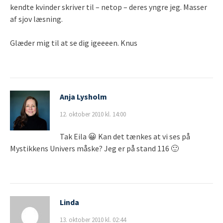
kendte kvinder skriver til – netop – deres yngre jeg. Masser
af sjov læsning.
Glæder mig til at se dig igeeeen. Knus
Anja Lysholm
12. oktober 2010 kl. 14:00
Tak Eila 😀 Kan det tænkes at vi ses på
Mystikkens Univers måske? Jeg er på stand 116 🙂
Linda
13. oktober 2010 kl. 02:44