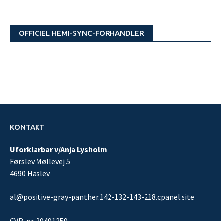
OFFICIEL HEMI-SYNC-FORHANDLER
KONTAKT
Uforklarbar v/Anja Lysholm
Førslev Møllevej 5
4690 Haslev
al@positive-gray-panther.142-132-143-218.cpanel.site
CVR-nr. 29491259