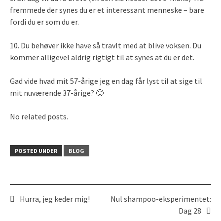
fremmede der synes du er et interessant menneske – bare
fordi du er som du er.
10. Du behøver ikke have så travlt med at blive voksen. Du
kommer alligevel aldrig rigtigt til at synes at du er det.
Gad vide hvad mit 57-årige jeg en dag får lyst til at sige til
mit nuværende 37-årige? 🙂
No related posts.
POSTED UNDER
BLOG
Hurra, jeg keder mig!
Nul shampoo-eksperimentet:
Post
Dag 28
navigation