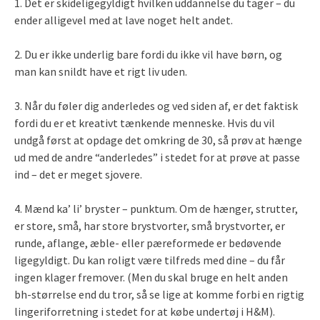
1. Det er skideligegyldigt hvilken uddannelse du tager – du
ender alligevel med at lave noget helt andet.
2. Du er ikke underlig bare fordi du ikke vil have børn, og
man kan snildt have et rigt liv uden.
3. Når du føler dig anderledes og ved siden af, er det faktisk
fordi du er et kreativt tænkende menneske. Hvis du vil
undgå først at opdage det omkring de 30, så prøv at hænge
ud med de andre “anderledes” i stedet for at prøve at passe
ind – det er meget sjovere.
4. Mænd ka’ li’ bryster – punktum. Om de hænger, strutter,
er store, små, har store brystvorter, små brystvorter, er
runde, aflange, æble- eller pæreformede er bedøvende
ligegyldigt. Du kan roligt være tilfreds med dine – du får
ingen klager fremover. (Men du skal bruge en helt anden
bh-størrelse end du tror, så se lige at komme forbi en rigtig
lingeriforretning i stedet for at købe undertøj i H&M).