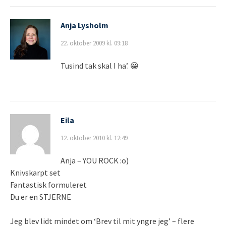
Anja Lysholm
22. oktober 2009 kl. 09:18
Tusind tak skal I ha’. 😀
Eila
12. oktober 2010 kl. 12:49
Anja – YOU ROCK :o)
Knivskarpt set
Fantastisk formuleret
Du er en STJERNE
Jeg blev lidt mindet om ‘Brev til mit yngre jeg’ – flere