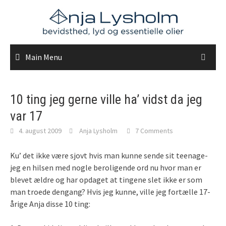
Skip
to
content
Main Menu
10 ting jeg gerne ville ha’ vidst da jeg
var 17
4. august 2009
Anja Lysholm
7 Comments
Ku’ det ikke være sjovt hvis man kunne sende sit teenage-
jeg en hilsen med nogle beroligende ord nu hvor man er
blevet ældre og har opdaget at tingene slet ikke er som
man troede dengang? Hvis jeg kunne, ville jeg fortælle 17-
årige Anja disse 10 ting: