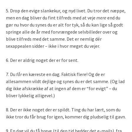
5. Drop den evige slankekur, og nyd livet. Du tror det næppe,
men en dag bliver du fint tilfreds med at veje
mere
end du
gør nu hvor du synes du er alt for tyk, så du kan lige så godt
springe alle de år med forvrængede selvbilleder over og
blive tilfreds med det samme. Det er nemlig dér
sexappealen sidder – ikke i hvor meget du vejer.
6. Der er aldrig noget der er for sent.
7. Du
får
en kæreste en dag. Faktisk flere! Og de er
allesammen vildt dejlige og synes du er det samme. (Og lad
dig ikke afskrække af at ingen af dem er “for evigt” – du
bliver lykkelig alligevel.)
8. Der er ikke noget der er spildt. Ting du har lært, som du
ikke tror du får brug for igen, kommer dig pludselig til gavn.
9. En dag vil du få breve (til den tid hedder det e-mails) fra