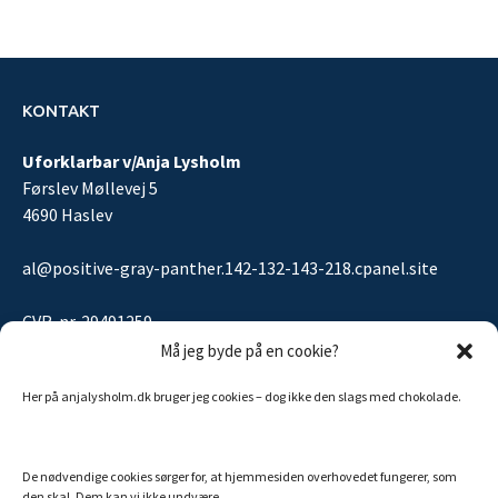
KONTAKT
Uforklarbar v/Anja Lysholm
Førslev Møllevej 5
4690 Haslev
al@positive-gray-panther.142-132-143-218.cpanel.site
CVR-nr. 29491259
Må jeg byde på en cookie?
Her på anjalysholm.dk bruger jeg cookies – dog ikke den slags med chokolade.
Sitemap
De nødvendige cookies sørger for, at hjemmesiden overhovedet fungerer, som
MINE ANDRE SIDER
den skal. Dem kan vi ikke undvære.