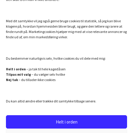
Billigt Speak
Efterlivet.dk
Med dit samtykke vil jeg også gerne bruge cookies til statistik, så jeg kan blive
klogere på, hvordan hjemmesiden bliver brugt, og gøre den lettere og rarere at
Essentielle olier fra doTERRA
finde rundt på. Marketingcookies hjælper mig med at vise relevante annoncer og
finde ud af, om min markedsføring virker.
Hemi-Sync – din danske guide
Min bog: Hvem er du utro?
Verdens bedste collagenpulver med NMN og resveratrol
Du bestemmer naturligvis selv, hvilke cookies du vil dele med mig:
Helt i orden
– ja tak til hele kagedåsen
Tilpas mit valg
– du vælger selv hvilke
SAMARBEJDSPARTNERE JEG ANBEFALER
Nej tak
– du tillader ikke cookies
Danmarks bedste astrolog
Lej en bogholder
Du kan altid ændre eller trække dit samtykke tilbage senere.
Lækre malerier af Birgitte Gyrd
Produktion, mix, mastering
Helt i orden
Udvikling af software