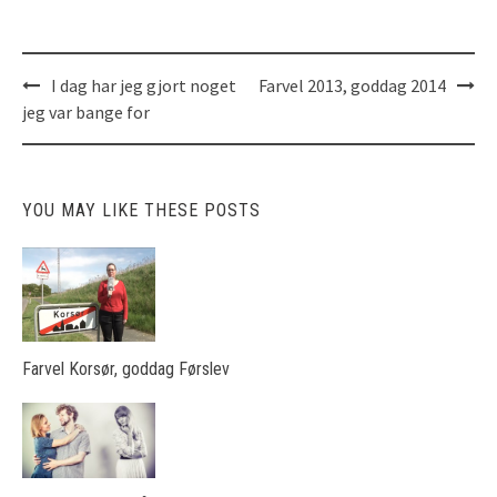
I dag har jeg gjort noget
Farvel 2013, goddag 2014
Post
jeg var bange for
navigation
YOU MAY LIKE THESE POSTS
Farvel Korsør, goddag Førslev