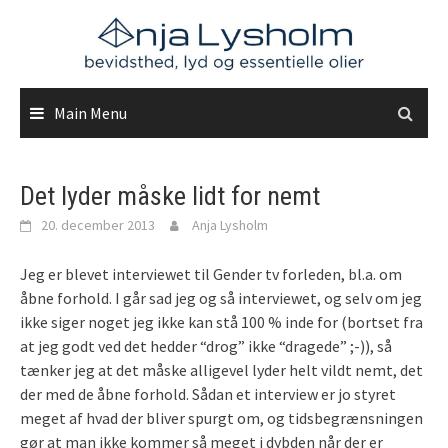
Skip
to
content
Main Menu
Det lyder måske lidt for nemt
20. december 2013
Anja Lysholm
Jeg er blevet interviewet til Gender tv forleden, bl.a. om
åbne forhold. I går sad jeg og så interviewet, og selv om jeg
ikke siger noget jeg ikke kan stå 100 % inde for (bortset fra
at jeg godt ved det hedder “drog” ikke “dragede” ;-)), så
tænker jeg at det måske alligevel lyder helt vildt nemt, det
der med de åbne forhold. Sådan et interview er jo styret
meget af hvad der bliver spurgt om, og tidsbegrænsningen
gør at man ikke kommer så meget i dybden når der er