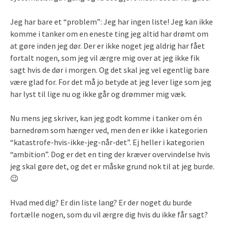
Jeg har bare et “problem”: Jeg har ingen liste! Jeg kan ikke
komme i tanker om en eneste ting jeg altid har drømt om
at gøre inden jeg dør. Der er ikke noget jeg aldrig har fået
fortalt nogen, som jeg vil ærgre mig over at jeg ikke fik
sagt hvis de dør i morgen. Og det skal jeg vel egentlig bare
være glad for. For det må jo betyde at jeg lever lige som jeg
har lyst til lige nu og ikke går og drømmer mig væk.
Nu mens jeg skriver, kan jeg godt komme i tanker om én
barnedrøm som hænger ved, men den er ikke i kategorien
“katastrofe-hvis-ikke-jeg-når-det”. Ej heller i kategorien
“ambition”. Dog er det en ting der kræver overvindelse hvis
jeg skal gøre det, og det er måske grund nok til at jeg burde.
😉
Hvad med dig? Er din liste lang? Er der noget du burde
fortælle nogen, som du vil ærgre dig hvis du ikke får sagt?