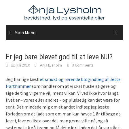
Skip
to
content
Main Menu
Er jeg bare blevet god til at leve NU?
22. juli 2010
Anja Lysholm
3 Comments
Jeg har lige læst
et smukt og rørende blogindlæg af Jette
Harthimmer
som handler om at vi skal huske at gøre og
sige de ting vi gerne vil, mens vi kan. Vi ved ikke hvor langt
livet er – vores eller andres – og pludselig kan det være for
sent. Det mindede mig om et andet indlæg jeg læste
forleden om at lade som om man kun havde 1 år tilbage at
leve i, lave en liste over det man gerne ville nå, og så
systematisk gå i gang og få det gjort inden det år var gået.