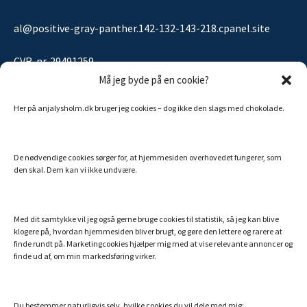
al@positive-gray-panther.142-132-143-218.cpanel.site
CVR-nr. 29491259
Må jeg byde på en cookie?
Her på anjalysholm.dk bruger jeg cookies – dog ikke den slags med chokolade.
Sitemap
De nødvendige cookies sørger for, at hjemmesiden overhovedet fungerer, som
MINE ANDRE SIDER
den skal. Dem kan vi ikke undvære.
Billigt Speak
Efterlivet.dk
Med dit samtykke vil jeg også gerne bruge cookies til statistik, så jeg kan blive
klogere på, hvordan hjemmesiden bliver brugt, og gøre den lettere og rarere at
Essentielle olier fra doTERRA
finde rundt på. Marketingcookies hjælper mig med at vise relevante annoncer og
finde ud af, om min markedsføring virker.
Hemi-Sync – din danske guide
Min bog: Hvem er du utro?
Verdens bedste collagenpulver med NMN og resveratrol
Du bestemmer naturligvis selv, hvilke cookies du vil dele med mig: