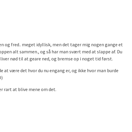
 skoven og fred.. meget idyllisk, men det tager mig nogen gange et
i kroppen alt sammen., og så har man svært med at slappe af. Du
ver nød til at geare ned, og bremse op i noget tid først.
yde at være det hvor du nu engang er, og ikke hvor man burde
O)
er rart at blive mene om det.