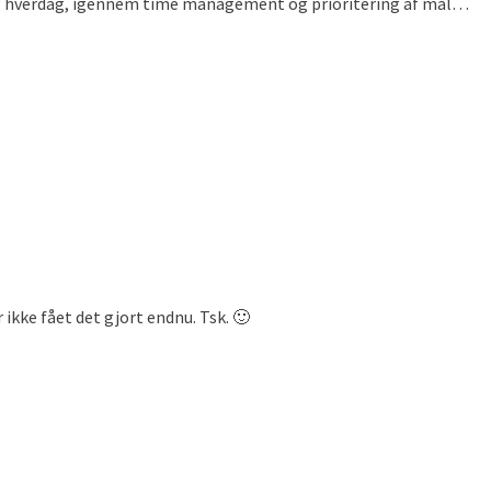
lig hverdag, igennem time management og prioritering af mål…
 ikke fået det gjort endnu. Tsk. 🙂