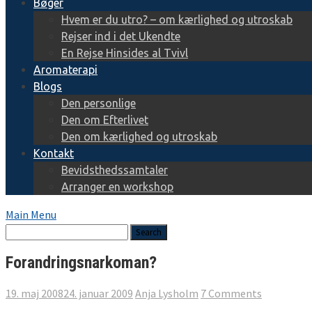
Bøger
Hvem er du utro? – om kærlighed og utroskab
Rejser ind i det Ukendte
En Rejse Hinsides al Tvivl
Aromaterapi
Blogs
Den personlige
Den om Efterlivet
Den om kærlighed og utroskab
Kontakt
Bevidsthedssamtaler
Arranger en workshop
Main Menu
Forandringsnarkoman?
19. maj 2008
24. januar 2009
Anja Lysholm
7 Comments