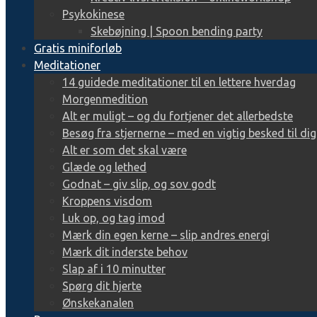
Psykokinese
Skebøjning | Spoon bending party
Gratis miniforløb
Meditationer
14 guidede meditationer til en lettere hverdag
Morgenmedition
Alt er muligt – og du fortjener det allerbedste
Besøg fra stjernerne – med en vigtig besked til dig
Alt er som det skal være
Glæde og lethed
Godnat – giv slip, og sov godt
Kroppens visdom
Luk op, og tag imod
Mærk din egen kerne – slip andres energi
Mærk dit inderste behov
Slap af i 10 minutter
Spørg dit hjerte
Ønskekanalen