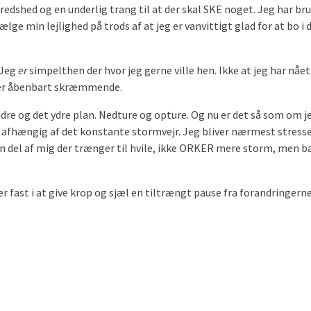
lfredshed og en underlig trang til at der skal SKE noget. Jeg har
ælge min lejlighed på trods af at jeg er vanvittigt glad for at bo i
: Jeg
er
simpelthen der hvor jeg gerne ville hen. Ikke at jeg har nået
et er åbenbart skræmmende.
ndre og det ydre plan. Nedture og opture. Og nu er det så som om je
 afhængig af det konstante stormvejr. Jeg bliver nærmest stresset o
 del af mig der trænger til hvile, ikke ORKER mere storm, men bare
r fast i at give krop og sjæl en tiltrængt pause fra forandringern