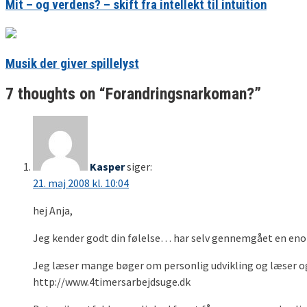
Mit – og verdens? – skift fra intellekt til intuition
Musik der giver spillelyst
7 thoughts on “
Forandringsnarkoman?
”
Kasper
siger:
21. maj 2008 kl. 10:04
hej Anja,
Jeg kender godt din følelse… har selv gennemgået en enor
Jeg læser mange bøger om personlig udvikling og læser og
http://www.4timersarbejdsuge.dk