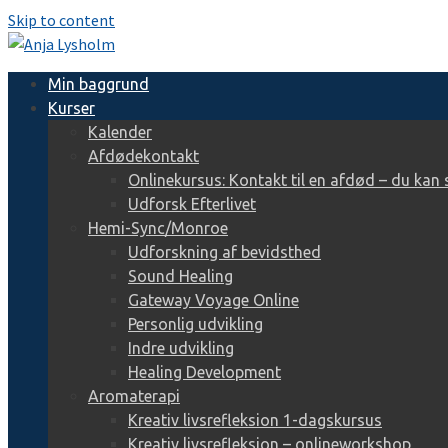
Skip to content
Min baggrund
Kurser
Kalender
Afdødekontakt
Onlinekursus: Kontakt til en afdød – du kan 
Udforsk Efterlivet
Hemi-Sync/Monroe
Udforskning af bevidsthed
Sound Healing
Gateway Voyage Online
Personlig udvikling
Indre udvikling
Healing Development
Aromaterapi
Kreativ livsrefleksion 1-dagskursus
Kreativ livsrefleksion – onlineworkshop