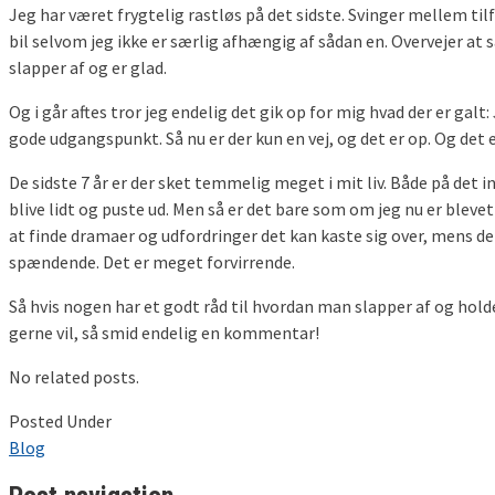
Jeg har været frygtelig rastløs på det sidste. Svinger mellem ti
bil selvom jeg ikke er særlig afhængig af sådan en. Overvejer at s
slapper af og er glad.
Og i går aftes tror jeg endelig det gik op for mig hvad der er galt
gode udgangspunkt. Så nu er der kun en vej, og det er op. Og d
De sidste 7 år er der sket temmelig meget i mit liv. Både på det i
blive lidt og puste ud. Men så er det bare som om jeg nu er blevet
at finde dramaer og udfordringer det kan kaste sig over, mens den
spændende. Det er meget forvirrende.
Så hvis nogen har et godt råd til hvordan man slapper af og holde
gerne vil, så smid endelig en kommentar!
No related posts.
Posted Under
Blog