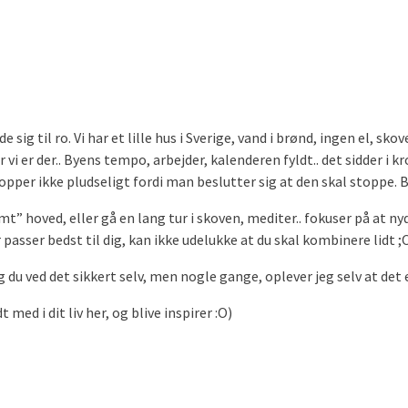
nde sig til ro. Vi har et lille hus i Sverige, vand i brønd, ingen el,
r vi er der.. Byens tempo, arbejder, kalenderen fyldt.. det sidder 
per ikke pludseligt fordi man beslutter sig at den skal stoppe. Bli
t” hoved, eller gå en lang tur i skoven, mediter.. fokuser på at n
passer bedst til dig, kan ikke udelukke at du skal kombinere lidt ;
du ved det sikkert selv, men nogle gange, oplever jeg selv at det 
t med i dit liv her, og blive inspirer :O)