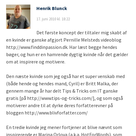
Henrik Blunck
17. juni 2010 kl. 18:22
Det første koncept der tiltaler mig skabt af
en kvinde er ganske afgjort Pernille Melsteds videoblog
http://www.finddinpassion.dk. Har læst begge hendes
bøger, og hun er en hamrende dygtig kvinde når det gælder
om at inspirere og motivere.
Den næste kvinde som jeg også har et super venskab med
(både hende og hendes mand, Cyril) er Britt Malka, der
gennem mange år har delt Tips & Tricks om IT ganske
gratis [på http://www.tips-og-tricks.com/], og som også
motiverer andre til at dyrke deres forfatterevner på
bloggen http://www.blivforfatter.com/
En tredie kvinde jeg mener fortjener at blive nævnt som
inspirerende er Marina Orlova (a.k.a. HotForWords), som