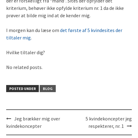
der er forskelligt fra “mand”. Sites der opfylder det
kriterium, behøver ikke opfylde kriterium nr. 1 da de ikke
prøver at bilde mig ind at de kender mig.
I morgen kan du læse om
det første af 5 kvindesites der
tiltaler mig
.
Hvilke tiltaler dig?
No related posts.
POSTED UNDER
BLOG
Jeg brækker mig over
5 kvindekoncepter jeg
Post
kvindekoncepter
respekterer, nr. 1
navigation