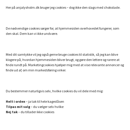
Her på anjalysholm.dk bruger jeg cookies – dog ikke den slags med chokolade.
Sitemap
De nødvendige cookies sørger for, at hjemmesiden overhovedet fungerer, som
MINE ANDRE SIDER
den skal. Dem kan vi ikke undvære.
Billigt Speak
Efterlivet.dk
Med dit samtykke vil jeg også gerne bruge cookies til statistik, så jeg kan blive
klogere på, hvordan hjemmesiden bliver brugt, og gøre den lettere og rarere at
Essentielle olier fra doTERRA
finde rundt på. Marketingcookies hjælper mig med at vise relevante annoncer og
finde ud af, om min markedsføring virker.
Hemi-Sync – din danske guide
Min bog: Hvem er du utro?
Verdens bedste collagenpulver med NMN og resveratrol
Du bestemmer naturligvis selv, hvilke cookies du vil dele med mig:
Helt i orden
– ja tak til hele kagedåsen
Tilpas mit valg
– du vælger selv hvilke
SAMARBEJDSPARTNERE JEG ANBEFALER
Nej tak
– du tillader ikke cookies
Danmarks bedste astrolog
Lej en bogholder