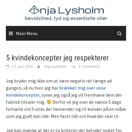
Skip
to
content
Main Menu
5 kvindekoncepter jeg respekterer
17. juni 2010
Anja Lysholm
2 Comments
Jeg bryder mig ikke om at være negativ ret længe ad
gangen, så nu hvor jeg har
brækket mig over visse
kvindekoncepter
, synes jeg også jeg vil fremhæve dem der
faktisk tiltaler mig.
Derfor vil jeg over de næste 5 dage
fortælle om 5 sites der henvender sig til kvinder på en måde
som jeg godt kan lide. Men først lidt om hvad der skal til.
Jeg kan mærke at der er to kriterier der betyder noget for