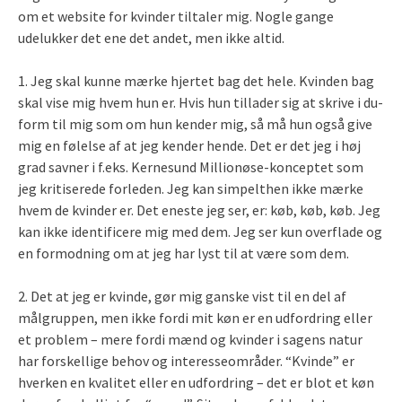
om et website for kvinder tiltaler mig. Nogle gange
udelukker det ene det andet, men ikke altid.
1. Jeg skal kunne mærke hjertet bag det hele. Kvinden bag
skal vise mig hvem hun er. Hvis hun tillader sig at skrive i du-
form til mig som om hun kender mig, så må hun også give
mig en følelse af at jeg kender hende. Det er det jeg i høj
grad savner i f.eks. Kernesund Millionøse-konceptet som
jeg kritiserede forleden. Jeg kan simpelthen ikke mærke
hvem de kvinder er. Det eneste jeg ser, er: køb, køb, køb. Jeg
kan ikke identificere mig med dem. Jeg ser kun overflade og
en formodning om at jeg har lyst til at være som dem.
2. Det at jeg er kvinde, gør mig ganske vist til en del af
målgruppen, men ikke fordi mit køn er en udfordring eller
et problem – mere fordi mænd og kvinder i sagens natur
har forskellige behov og interesseområder. “Kvinde” er
hverken en kvalitet eller en udfordring – det er blot et køn