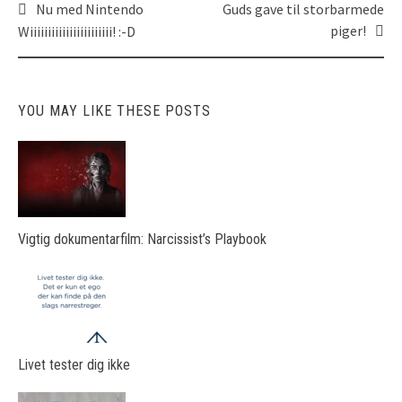
Nu med Nintendo
Guds gave til storbarmede
Post
piger!
Wiiiiiiiiiiiiiiiiiiiiiii! :-D
navigation
YOU MAY LIKE THESE POSTS
Vigtig dokumentarfilm: Narcissist’s Playbook
Livet tester dig ikke