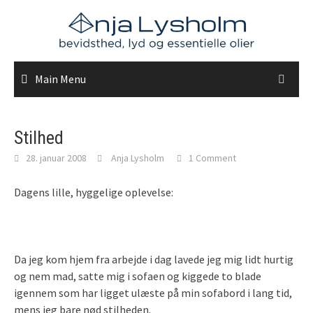
Skip
to
content
Main Menu
Stilhed
28. januar 2008
Anja Lysholm
1 Comment
Dagens lille, hyggelige oplevelse:
Da jeg kom hjem fra arbejde i dag lavede jeg mig lidt hurtig
og nem mad, satte mig i sofaen og kiggede to blade
igennem som har ligget ulæste på min sofabord i lang tid,
mens jeg bare nød stilheden.