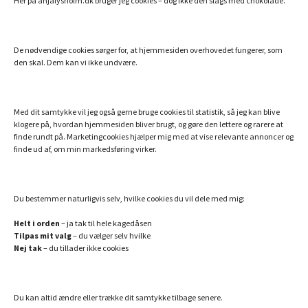
Her på anjalysholm.dk bruger jeg cookies – dog ikke den slags med chokolade.
Sitemap
De nødvendige cookies sørger for, at hjemmesiden overhovedet fungerer, som
MINE ANDRE SIDER
den skal. Dem kan vi ikke undvære.
Billigt Speak
Efterlivet.dk
Med dit samtykke vil jeg også gerne bruge cookies til statistik, så jeg kan blive
klogere på, hvordan hjemmesiden bliver brugt, og gøre den lettere og rarere at
Essentielle olier fra doTERRA
finde rundt på. Marketingcookies hjælper mig med at vise relevante annoncer og
finde ud af, om min markedsføring virker.
Hemi-Sync – din danske guide
Min bog: Hvem er du utro?
Verdens bedste collagenpulver med NMN og resveratrol
Du bestemmer naturligvis selv, hvilke cookies du vil dele med mig:
Helt i orden
– ja tak til hele kagedåsen
Tilpas mit valg
– du vælger selv hvilke
SAMARBEJDSPARTNERE JEG ANBEFALER
Nej tak
– du tillader ikke cookies
Danmarks bedste astrolog
Lej en bogholder
Du kan altid ændre eller trække dit samtykke tilbage senere.