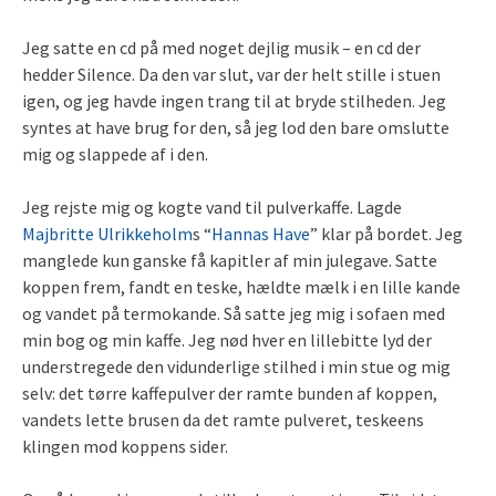
Jeg satte en cd på med noget dejlig musik – en cd der
hedder Silence. Da den var slut, var der helt stille i stuen
igen, og jeg havde ingen trang til at bryde stilheden. Jeg
syntes at have brug for den, så jeg lod den bare omslutte
mig og slappede af i den.
Jeg rejste mig og kogte vand til pulverkaffe. Lagde
Majbritte Ulrikkeholm
s “
Hannas Have
” klar på bordet. Jeg
manglede kun ganske få kapitler af min julegave. Satte
koppen frem, fandt en teske, hældte mælk i en lille kande
og vandet på termokande. Så satte jeg mig i sofaen med
min bog og min kaffe. Jeg nød hver en lillebitte lyd der
understregede den vidunderlige stilhed i min stue og mig
selv: det tørre kaffepulver der ramte bunden af koppen,
vandets lette brusen da det ramte pulveret, teskeens
klingen mod koppens sider.