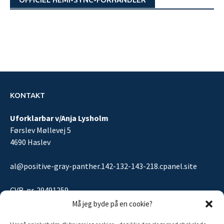
KONTAKT
Uforklarbar v/Anja Lysholm
Førslev Møllevej 5
4690 Haslev
al@positive-gray-panther.142-132-143-218.cpanel.site
CVR-nr. 29491259
Må jeg byde på en cookie?