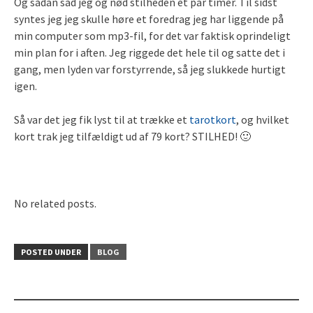
Og sådan sad jeg og nød stilheden et par timer. Til sidst
syntes jeg jeg skulle høre et foredrag jeg har liggende på
min computer som mp3-fil, for det var faktisk oprindeligt
min plan for i aften. Jeg riggede det hele til og satte det i
gang, men lyden var forstyrrende, så jeg slukkede hurtigt
igen.
Så var det jeg fik lyst til at trække et
tarotkort
, og hvilket
kort trak jeg tilfældigt ud af 79 kort? STILHED! 🙂
No related posts.
POSTED UNDER
BLOG