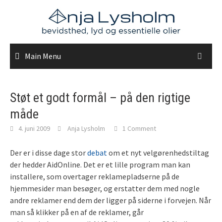
Skip
to
content
Main Menu
Støt et godt formål – på den rigtige
måde
4. juni 2009
Anja Lysholm
1 Comment
Der er i disse dage stor
debat
om et nyt velgørenhedstiltag
der hedder AidOnline. Det er et lille program man kan
installere, som overtager reklamepladserne på de
hjemmesider man besøger, og erstatter dem med nogle
andre reklamer end dem der ligger på siderne i forvejen. Når
man så klikker på en af de reklamer, går