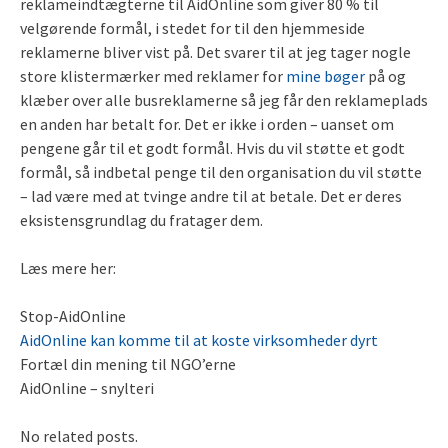
reklameindtægterne til AidOnline som giver 80 % til
velgørende formål, i stedet for til den hjemmeside
reklamerne bliver vist på. Det svarer til at jeg tager nogle
store klistermærker med reklamer for
mine bøger
på og
klæber over alle busreklamerne så jeg får den reklameplads
en anden har betalt for. Det er ikke i orden – uanset om
pengene går til et godt formål. Hvis du vil støtte et godt
formål, så indbetal penge til den organisation du vil støtte
– lad være med at tvinge andre til at betale. Det er deres
eksistensgrundlag du fratager dem.
Læs mere her:
Stop-AidOnline
AidOnline kan komme til at koste virksomheder dyrt
Fortæl din mening til NGO’erne
AidOnline – snylteri
No related posts.