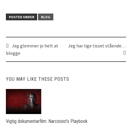
POSTED UNDER
BLOG
Jeg glemmer jo helt at
Jeg har lige tisset stående…
Post
blogge
navigation
YOU MAY LIKE THESE POSTS
Vigtig dokumentarfilm: Narcissist’s Playbook