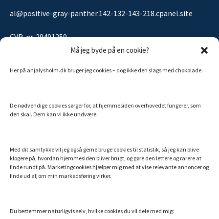
al@positive-gray-panther.142-132-143-218.cpanel.site
CVR-nr. 29491259
Må jeg byde på en cookie?
Her på anjalysholm.dk bruger jeg cookies – dog ikke den slags med chokolade.
Sitemap
De nødvendige cookies sørger for, at hjemmesiden overhovedet fungerer, som
MINE ANDRE SIDER
den skal. Dem kan vi ikke undvære.
Billigt Speak
Efterlivet.dk
Med dit samtykke vil jeg også gerne bruge cookies til statistik, så jeg kan blive
klogere på, hvordan hjemmesiden bliver brugt, og gøre den lettere og rarere at
Essentielle olier fra doTERRA
finde rundt på. Marketingcookies hjælper mig med at vise relevante annoncer og
finde ud af, om min markedsføring virker.
Hemi-Sync – din danske guide
Min bog: Hvem er du utro?
Verdens bedste collagenpulver med NMN og resveratrol
Du bestemmer naturligvis selv, hvilke cookies du vil dele med mig: