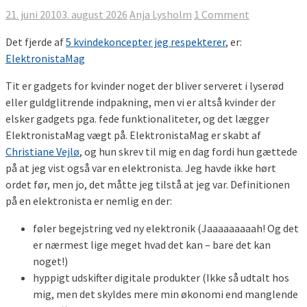
21. juni 2010
3. august 2026
Anja Lysholm
1 Comment
Det fjerde af
5 kvindekoncepter jeg respekterer
, er:
ElektronistaMag
Tit er gadgets for kvinder noget der bliver serveret i lyserød
eller guldglitrende indpakning, men vi er altså kvinder der
elsker gadgets pga. fede funktionaliteter, og det lægger
ElektronistaMag vægt på.
ElektronistaMag er skabt af
Christiane Vejlø
, og hun skrev til mig en dag fordi hun gættede
på at jeg vist også var en elektronista. Jeg havde ikke hørt
ordet før, men jo, det måtte jeg tilstå at jeg var. Definitionen
på en elektronista er nemlig en der:
føler begejstring ved ny elektronik (Jaaaaaaaaah! Og det
er nærmest lige meget hvad det kan – bare det kan
noget!)
hyppigt udskifter digitale produkter (Ikke så udtalt hos
mig, men det skyldes mere min økonomi end manglende