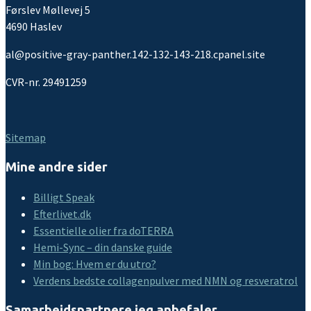
Førslev Møllevej 5
4690 Haslev
al@positive-gray-panther.142-132-143-218.cpanel.site
CVR-nr. 29491259
Sitemap
Mine andre sider
Billigt Speak
Efterlivet.dk
Essentielle olier fra doTERRA
Hemi-Sync – din danske guide
Min bog: Hvem er du utro?
Verdens bedste collagenpulver med NMN og resveratrol
Samarbejdspartnere jeg anbefaler