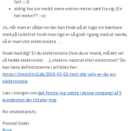
lyst. ;-))
aldrig har sin mobil mere end en meter væk fra sig (En
hel meter?? :-o)
Jo, når man er sådan en der kan finde på at tage sin bærbare
med på toilettet fordi man lige er så godt i gang med at nørde,
så er man vist elektronista …
Hvad med dig? Er du elektronista (hvis du er mand, må det vel
så hedde elektronist …), elektro-neutral eller elektronot? Du
kan læse definitionerne i artiklen her:
https://livsstil.tv2.dk/2010-02-02-test-dig-selv-er-du-en-
elektronista
Læs i morgen om
det femte (og sidste i denne omgang) af 5
kvindesites der tiltaler mig
.
No related posts.
Posted Under
Blog