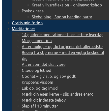
Kreativ livsrefleksion – onlineworkshop
Psykokinese
Skebøjning | Spoon bending party
Gratis miniforløb
Meditationer
14 guidede meditationer til en lettere hverdag
Morgenmedition
Alt er muligt – og du fortjener det allerbedste
Besøg fra stjernerne – med en vigtig besked til
dig
Alt er som det skal være
Glæde og lethed
Godnat – giv slip, og sov godt
Kroppens visdom
Luk op, og tag imod
Mærk din egen kerne – slip andres energi
Mærk dit inderste behov
Slap af i 10 minutter