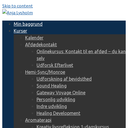
Skip to content
Min baggrund
Kurser
Kalender
Afdødekontakt
Onlinekursus: Kontakt til en afdød – du kan
selv
Udforsk Efterlivet
Hemi-Sync/Monroe
Udforskning af bevidsthed
Sound Healing
Gateway Voyage Online
Personlig udvikling
Indre udvikling
Healing Development
Aromaterapi
Kreativ livsrefleksion 1-dagskursus